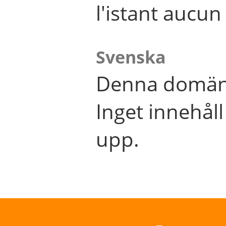
l'istant aucu
Svenska
Denna domän 
Inget innehål
upp.